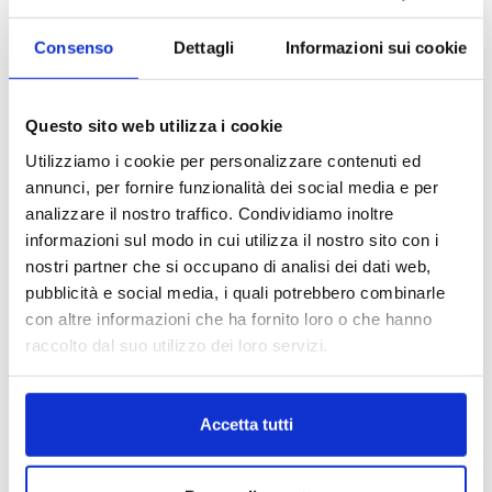
Un’autentica immersione nella storia, nelle
tradizioni e nei paesaggi della Toscana
Consenso
Dettagli
Informazioni sui cookie
Degustazione di vini in un’esclusiva cantina
locale, accompagnata da un tradizionale
Questo sito web utilizza i cookie
aperitivo
Utilizziamo i cookie per personalizzare contenuti ed
annunci, per fornire funzionalità dei social media e per
analizzare il nostro traffico. Condividiamo inoltre
Un’opportunità unica per vivere la bellezza del
informazioni sul modo in cui utilizza il nostro sito con i
nostri partner che si occupano di analisi dei dati web,
Chianti da una prospettiva privilegiata e creare
pubblicità e social media, i quali potrebbero combinarle
ricordi indimenticabili nel cuore della Toscana.
con altre informazioni che ha fornito loro o che hanno
raccolto dal suo utilizzo dei loro servizi.
Accetta tutti