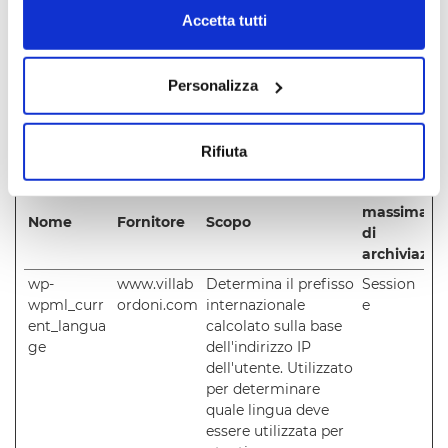
Accetta tutti
I cookie di preferenza consentono al sito web di
memorizzare informazioni che ne influenzano il
Personalizza
comportamento o l'aspetto, quali la lingua
preferita o la località nella quale ti trovi.
Rifiuta
Durata
massima
Nome
Fornitore
Scopo
di
archiviazio
wp-
www.villab
Determina il prefisso
Session
wpml_curr
ordoni.com
internazionale
e
ent_langua
calcolato sulla base
ge
dell'indirizzo IP
dell'utente. Utilizzato
per determinare
quale lingua deve
essere utilizzata per