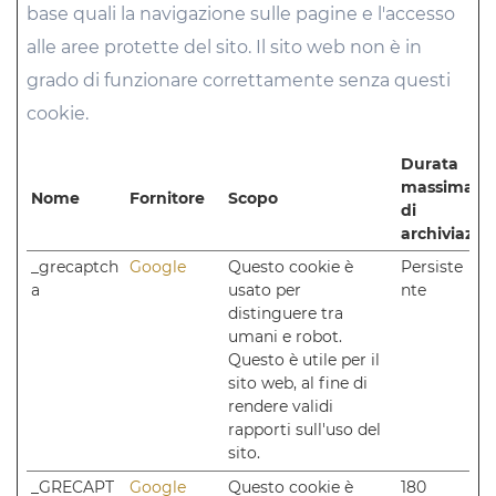
base quali la navigazione sulle pagine e l'accesso
alle aree protette del sito. Il sito web non è in
grado di funzionare correttamente senza questi
cookie.
Durata
massima
Nome
Fornitore
Scopo
di
archiviazio
_grecaptch
Google
Questo cookie è
Persiste
a
usato per
nte
distinguere tra
umani e robot.
Questo è utile per il
sito web, al fine di
rendere validi
rapporti sull'uso del
sito.
_GRECAPT
Google
Questo cookie è
180