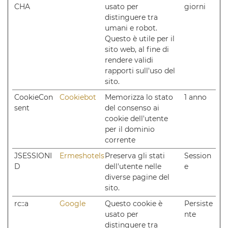
CHA
usato per
giorni
distinguere tra
umani e robot.
Questo è utile per il
sito web, al fine di
rendere validi
rapporti sull'uso del
sito.
CookieCon
Cookiebot
Memorizza lo stato
1 anno
sent
del consenso ai
cookie dell'utente
per il dominio
corrente
JSESSIONI
Ermeshotels
Preserva gli stati
Session
D
dell'utente nelle
e
diverse pagine del
sito.
rc::a
Google
Questo cookie è
Persiste
usato per
nte
distinguere tra