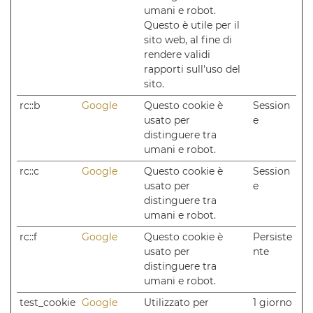
umani e robot.
Questo è utile per il
sito web, al fine di
rendere validi
rapporti sull'uso del
sito.
rc::b
Google
Questo cookie è
Session
usato per
e
distinguere tra
umani e robot.
rc::c
Google
Questo cookie è
Session
usato per
e
distinguere tra
umani e robot.
rc::f
Google
Questo cookie è
Persiste
usato per
nte
distinguere tra
umani e robot.
test_cookie
Google
Utilizzato per
1 giorno