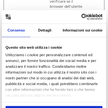
verificare se il
browser dell'utente
supporta i cookie.
wpEmojiSe
www.villab
Questo cookie fa
Session
ttingsSupp
ordoni.com
parte di un insieme
e
orts
di cookie finalizzati a
Consenso
Dettagli
Informazioni sui cookie
fornire e presentare
contenuti. I cookie
mantengono il
Questo sito web utilizza i cookie
corretto stato dei
font, dei cursori per
Utilizziamo i cookie per personalizzare contenuti ed
blog/immagini, dei
annunci, per fornire funzionalità dei social media e per
temi cromatici e di
analizzare il nostro traffico. Condividiamo inoltre
altre impostazioni
informazioni sul modo in cui utilizza il nostro sito con i
del sito.
nostri partner che si occupano di analisi dei dati web,
pubblicità e social media, i quali potrebbero combinarle
con altre informazioni che ha fornito loro o che hanno
raccolto dal suo utilizzo dei loro servizi.
Preferenze (1)